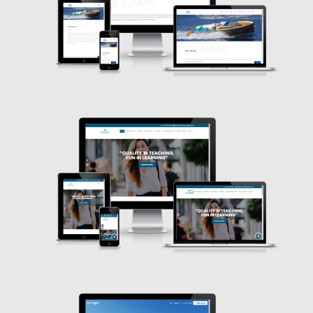
Kosmoslanguageschool
WordPress
Nauticama