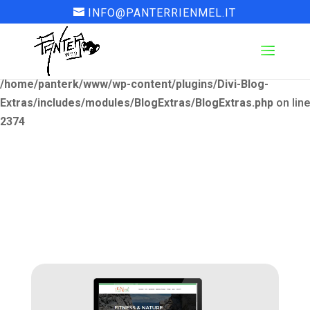
INFO@PANTERRIENMEL.IT
Deprecated
: El_Blog_Module::render(): Optional parameter
$content declared before required parameter $render_slug
is implicitly treated as a required parameter in
/home/panterk/www/wp-content/plugins/Divi-Blog-
Extras/includes/modules/BlogExtras/BlogExtras.php
on line
2374